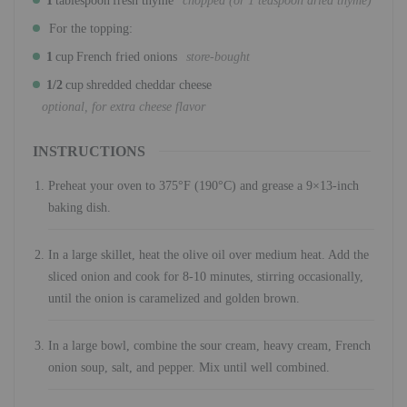
For the topping:
1
cup
French fried onions
store-bought
1/2
cup
shredded cheddar cheese
optional, for extra cheese flavor
INSTRUCTIONS
Preheat your oven to 375°F (190°C) and grease a 9×13-inch
baking dish.
In a large skillet, heat the olive oil over medium heat. Add the
sliced onion and cook for 8-10 minutes, stirring occasionally,
until the onion is caramelized and golden brown.
In a large bowl, combine the sour cream, heavy cream, French
onion soup, salt, and pepper. Mix until well combined.