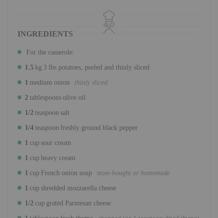
INGREDIENTS
For the casserole:
1.5
kg
3 lbs potatoes, peeled and thinly sliced
1
medium onion
thinly sliced
2
tablespoons
olive oil
1/2
teaspoon
salt
1/4
teaspoon
freshly ground black pepper
1
cup
sour cream
1
cup
heavy cream
1
cup
French onion soup
store-bought or homemade
1
cup
shredded mozzarella cheese
1/2
cup
grated Parmesan cheese
1
tablespoon
fresh thyme
chopped (or 1 teaspoon dried thyme)