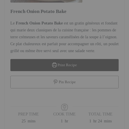
French Onion Potato Bake
Le
French Onion Potato Bake
est un gratin généreux et fondant
qui marie deux classiques de la cuisine française : les pommes de
terre crémeuses et les saveurs caramélisées de la soupe à l’oignon.
Ce plat chaleureux est parfait pour accompagner un rôti, un poulet
grillé ou même être servi seul avec une salade verte.
Print Recipe
Pin Recipe
PREP TIME
COOK TIME
TOTAL TIME
minutes
hour
hour
minutes
25
mins
1
hr
1
hr
24
mins