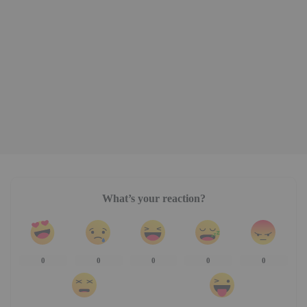
What’s your reaction?
0
0
0
0
0